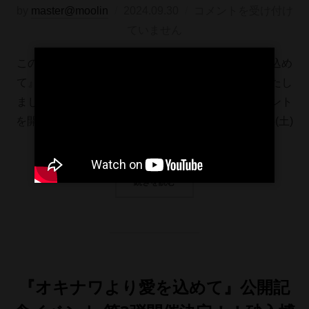
投
by
master@moolin
2024.09.30
コメントを受け付け
稿
ていません
日:
この度、東京都写真美術館にて『オキナワより愛を込め
て』『オキナワフィラデルフィア』の上映が決定いたし
ました。上映を記念し、ゲストを招いたトークイベント
を開催いたします。
各日のゲストはこちら
10/5(土)
『オキナワよ …
“東京都写真美術館にてトークイベン
続きを読む
『オキナワより愛を込めて』公開記