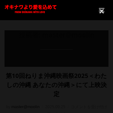
コ
ン
サイド
CLOSE
テ
ン
ツ
投稿者:
master@moolin
へ
ス
キ
ッ
プ
第10回ねりま沖縄映画祭2025＜わた
しの沖縄 あなたの沖縄＞にて上映決
定
投
by
master@moolin
2025.09.25
コメントを受け付け