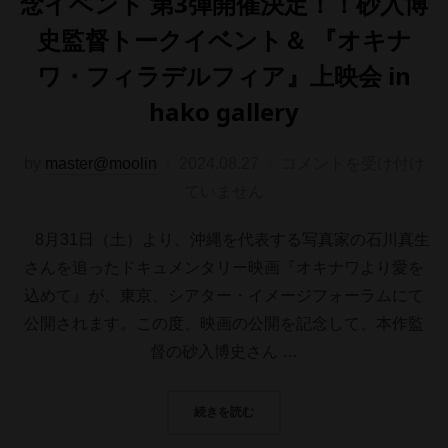
念イベント 第3弾開催決定！！砂入博
史監督トークイベント＆ 『オキナ
ワ・フィラデルフィア』上映会 in
hako gallery
投
by
master@moolin
2024.08.27
コメントを受け付け
稿
ていません
日:
8月31日（土）より、沖縄を代表する写真家の石川真生
さんを追ったドキュメンタリー映画『オキナワより愛を
込めて』が、東京、シアター・イメージフォーラムにて
公開されます。この度、映画の公開を記念して、本作監
督の砂入博史さん …
“『オキナワより愛を込めて』公開記念
続きを読む