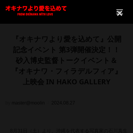
コ
ン
サイド
CLOSE
テ
ン
『オキナワより愛を込めて』公開
ツ
へ
記念イベント 第3弾開催決定！！
ス
砂入博史監督トークイベント＆
キ
『オキナワ・フィラデルフィア』
ッ
プ
上映会 IN HAKO GALLERY
投
by
master@moolin
2024.08.27
稿
日:
8月31日（土）より、沖縄を代表する写真家の石川真生