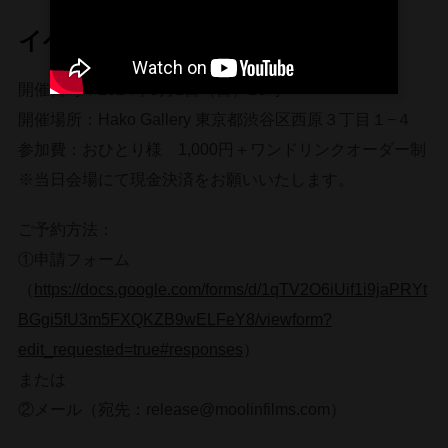
イベント概要
開催日時：2024年9月1日（日）16時～
開催場所：Hako Gallery 東京都渋谷区西原３丁目１−４
参加費：おひとり様 1,000円＋ワンドリンクオーダー制
※当日会場にて現金決済をお願いいたします。
ご予約方法：
①申請フォーム
（
https://docs.google.com/forms/d/1qTV2O6iUif1i9jaPRYt
BGgi5fU3m5FXQKZB9wELFeY8/viewform?
edit_requested=true#responses
）
または
②メール（宛先：release@moolinfilms.com）